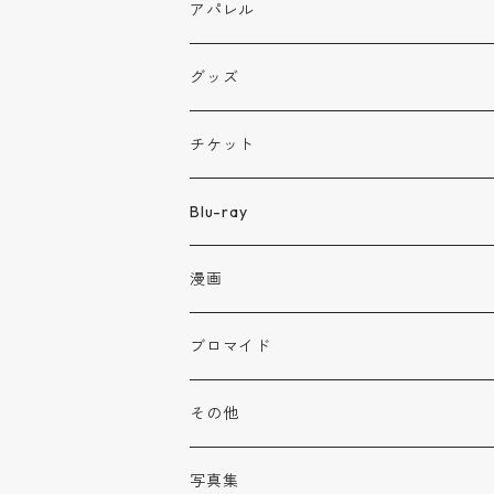
アパレル
グッズ
チケット
Blu-ray
漫画
ブロマイド
その他
生誕用カンパ
写真集