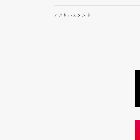
待雪 アイリ
君だけちゅっちゅ倶楽部会報
デジタル写真集
アクリルスタンド
みっく
待雪 アイリ
はなまる みっく
トレカ
轟姫 める
待雪 アイリ
ステッカー
夏川こもも