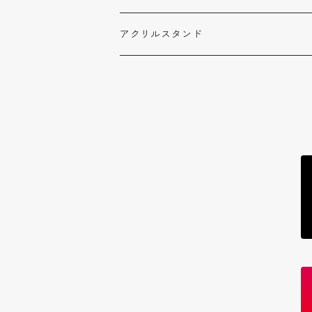
待雪 アイリ
君だけちゅっちゅ倶楽部会報
デジタル写真集
アクリルスタンド
みっく
待雪 アイリ
はなまる みっく
トレカ
轟姫 める
待雪 アイリ
ステッカー
夏川こもも