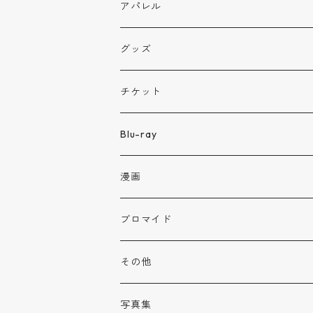
アパレル
グッズ
チケット
Blu-ray
漫画
ブロマイド
その他
生誕用カンパ
写真集