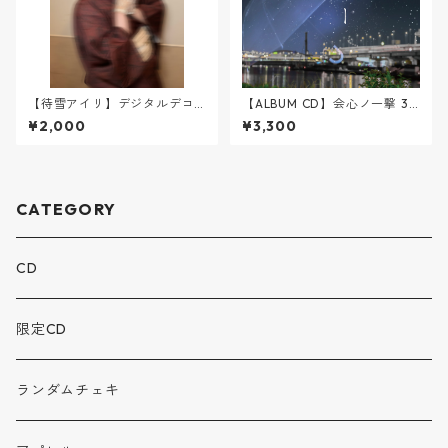
【待雪アイリ】デジタルデコ
【ALBUM CD】会心ノ一撃 3r
写メ⭐︎浴衣⭐︎
d ALBUM 『星屑と雨音のシン
¥2,000
¥3,300
フォニー』
CATEGORY
CD
限定CD
ランダムチェキ