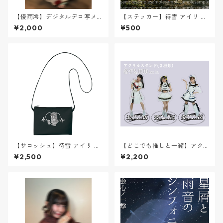
【優雨澪】デジタルデコ写メ⭐︎
【ステッカー】待雪 アイリ 生
浴衣⭐︎
誕記念ステッカー【愛とAI
¥2,000
¥500
と、ドキドキ、アイリ】※１
枚ランダム
【サコッシュ】待雪 アイリ 生
【どこでも推しと一緒】アク
誕記念サコッシュ【愛とAI
リルスタンド【新衣装Ver】
¥2,500
¥2,200
と、ドキドキ、アイリ】