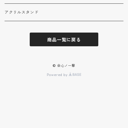
待雪 アイリ
君だけちゅっちゅ倶楽部会報
デジタル写真集
アクリルスタンド
みっく
待雪 アイリ
はなまる みっく
トレカ
商品一覧に戻る
轟姫 める
待雪 アイリ
ステッカー
夏川こもも
© 会心ノ一撃
Powered by