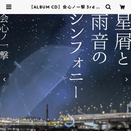
【ALBUM CD】会心ノ一撃 3rd AL
BUM 『星屑と雨音のシンフォニ
ー』 | 会心ノ一撃