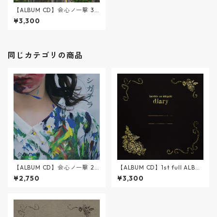
【ALBUM CD】会心ノ一撃 3r
d ALBUM 『星屑と雨音のシン
¥3,300
フォニー』
同じカテゴリの商品
【ALBUM CD】会心ノ一撃 2n
【ALBUM CD】1st full ALBU
d ALBUM 『シガテラ』
M『diary』【現体制再録】
¥2,750
¥3,300