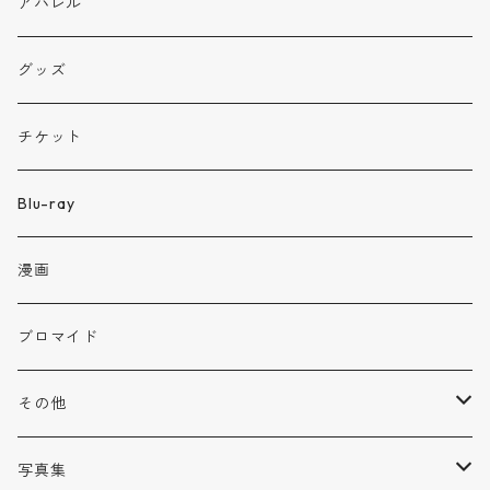
アパレル
グッズ
チケット
Blu-ray
漫画
ブロマイド
その他
生誕用カンパ
写真集